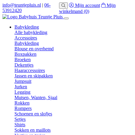
info@teuntjepluis.nl
|
06-
Mijn account
Mijn
53912420
winkelmand
(0)
Babykleding
Alle babykleding
Accessoires
Babykleding
Blouse en overhemd
Boxpakken
Broeken
Dekentjes
Haaraccessoires
Jassen en skipakken
Jumpsuit
Jurken
Legging
Mutsen, Wanten, Sjaal
Rokken
Rompers
Schoenen en slofjes
Setjes
Shirts
Sokken en maillots