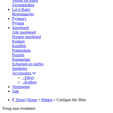
Vestjes en truien
Zwemkleding
Let it Rain!
Regenlaarsjes
Pyjama's
Pyjama
Speelgoed
Alle speelgoed
Houten speelgoed
Keuken
Knuffels
Poppenhuis
Puzzels
Rammelaar
Schoenen en slofjes
Spelletjes
Accessoires
- Zilver
- Koffers
Verzorging
Sale
Terug
Home
»
Winkel
»
Cardigan Ido Blue
Terug naar resultaten