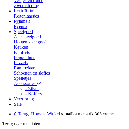
Vestjes en truien
Zwemkleding
Let it Rain!
Regenlaarsjes
Pyjama's
Pyjama
Speelgoed
Alle speelgoed
Houten speelgoed
Keuken
Knuffels
Poppenhuis
Puzzels
Rammelaar
Schoenen en slofjes
Spelletjes
Accessoires
- Zilver
- Koffers
Verzorging
Sale
Terug
Home
»
Winkel
»
maillot met strik 303 creme
Terug naar resultaten