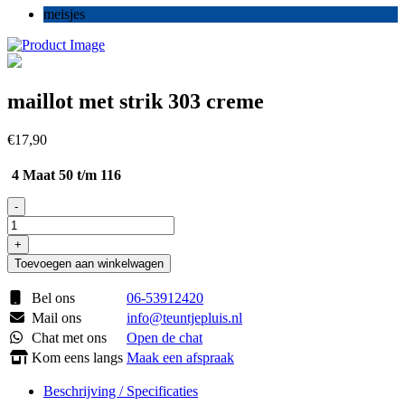
meisjes
maillot met strik 303 creme
€
17,90
4 Maat 50 t/m 116
-
maillot
met
+
strik
Toevoegen aan winkelwagen
303
creme
Bel ons
06-53912420
aantal
Mail ons
info@teuntjepluis.nl
Chat met ons
Open de chat
Kom eens langs
Maak een afspraak
Beschrijving / Specificaties