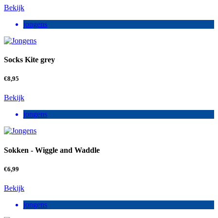
Bekijk
jongens
Socks Kite grey
€
8,95
Bekijk
jongens
Sokken - Wiggle and Waddle
€
6,99
Bekijk
jongens