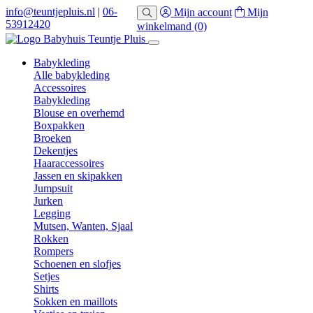
info@teuntjepluis.nl
|
06-
Mijn account
Mijn
53912420
winkelmand
(0)
Babykleding
Alle babykleding
Accessoires
Babykleding
Blouse en overhemd
Boxpakken
Broeken
Dekentjes
Haaraccessoires
Jassen en skipakken
Jumpsuit
Jurken
Legging
Mutsen, Wanten, Sjaal
Rokken
Rompers
Schoenen en slofjes
Setjes
Shirts
Sokken en maillots