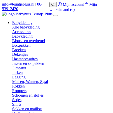
info@teuntjepluis.nl
|
06-
Mijn account
Mijn
53912420
winkelmand
(0)
Babykleding
Alle babykleding
Accessoires
Babykleding
Blouse en overhemd
Boxpakken
Broeken
Dekentjes
Haaraccessoires
Jassen en skipakken
Jumpsuit
Jurken
Legging
Mutsen, Wanten, Sjaal
Rokken
Rompers
Schoenen en slofjes
Setjes
Shirts
Sokken en maillots