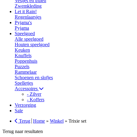
Vestjes en truien
Zwemkleding
Let it Rain!
Regenlaarsjes
Pyjama's
Pyjama
Speelgoed
Alle speelgoed
Houten speelgoed
Keuken
Knuffels
Poppenhuis
Puzzels
Rammelaar
Schoenen en slofjes
Spelletjes
Accessoires
- Zilver
- Koffers
Verzorging
Sale
Terug
Home
»
Winkel
»
Trixie set
Terug naar resultaten