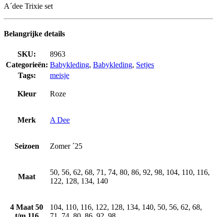
A´dee Trixie set
Belangrijke details
SKU:
8963
Categorieën:
Babykleding
,
Babykleding
,
Setjes
Tags:
meisje
Kleur
Roze
Merk
A Dee
Seizoen
Zomer ´25
50, 56, 62, 68, 71, 74, 80, 86, 92, 98, 104, 110, 116,
Maat
122, 128, 134, 140
4 Maat 50
104, 110, 116, 122, 128, 134, 140, 50, 56, 62, 68,
t/m 116
71, 74, 80, 86, 92, 98